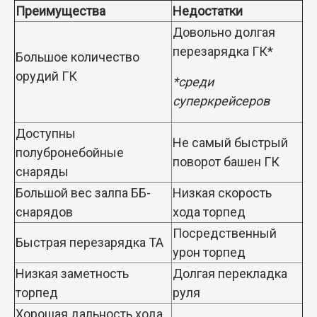
Преимущества
Недостатки
Довольно долгая
перезарядка ГК*
Большое количество
орудий ГК
*среди
суперкрейсеров
Доступны
Не самый быстрый
полубронебойные
поворот башен ГК
снаряды
Большой вес залпа ББ-
Низкая скорость
снарядов
хода торпед
Посредственный
Быстрая перезарядка ТА
урон торпед
Низкая заметность
Долгая перекладка
торпед
руля
Хорошая дальность хода