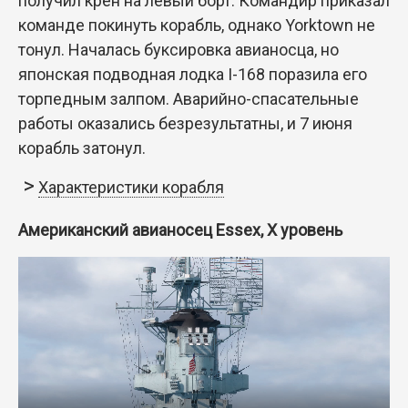
получил крен на левый борт. Командир приказал
команде покинуть корабль, однако Yorktown не
тонул. Началась буксировка авианосца, но
японская подводная лодка I-168 поразила его
торпедным залпом. Аварийно-спасательные
работы оказались безрезультатны, и 7 июня
корабль затонул.
Характеристики корабля
Американский авианосец Essex, X уровень