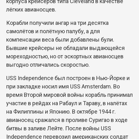
корпуса крейсеров типа Cleveland в качестве
лёгких авианосцев.
Корабли получили ангар на три десятка
самолётов и полётную палубу, а для
компенсации веса были добавлены були.
Бывшие крейсеры не обладали выдающейся
мореходностью, но от эскортных авианосцев
выгодно отличались скоростью.
USS Independence был построен в Нью-Йорке и
при закладке носил имя USS Amsterdam. Во
время Второй мировой войны корабль принимал
участие в рейдах на Рабаул и Тараву, в налётах
на Филиппины и Японию. В октябре 1944 г.
авианосец сражался в проливе Суригао в ходе
битвы в заливе Лейте. После войны USS
Independence перевозил американских солдат