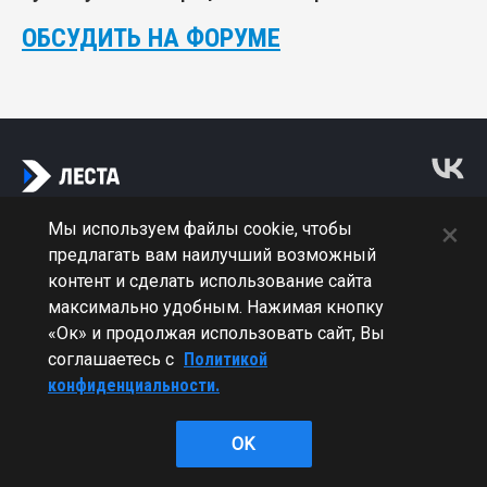
ОБСУДИТЬ НА ФОРУМЕ
×
Мы используем файлы cookie, чтобы
предлагать вам наилучший возможный
© Леста Игры, 2022–2026. Игра «Мир кораблей» основана на
контент и сделать использование сайта
интеллектуальной собственности третьих лиц. Все права на
максимально удобным. Нажимая кнопку
объекты прав третьих лиц принадлежат их законным
«Ок» и продолжая использовать сайт, Вы
правообладателям.
соглашаетесь с
Политикой
конфиденциальности.
Политика конфиденциальности
Лицензионное соглашение
OK