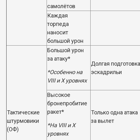
самолётов
Каждая
торпеда
наносит
большой урон
Большой урон
за атаку*
Долгая подготовк
*Особенно на
эскадрильи
VIII и X уровнях
Высокое
бронепробитие
ракет*
Тактические
Только одна атака
штурмовики
за вылет
*На VIII и X
(ОФ)
уровнях