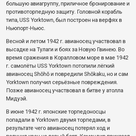
большую авиагруппу, приличное бронирование и
противоторпедную защиту. Головной корабль
типа, USS Yorktown, был построен на верфях в
Ньюпорт-Ньюс.
Весной и летом 1942 г. авианосец участвовал в
высадке на Тулаги и боях за Новую Гвинею. Во
время сражения в Коралловом море в мае 1942
г. самолёты USS Yorktown потопили лёгкий
авианосец Shōhō и повредили Shōkaku, но и сам
Yorktown получил серьёзные повреждения.
Позже авианосец участвовал в битве у атолла
Мидуэй.
В июне 1942 г. японские торпедоносцы
попадали в Yorktown двумя торпедами, в
результате чего авианосец потерял ход и