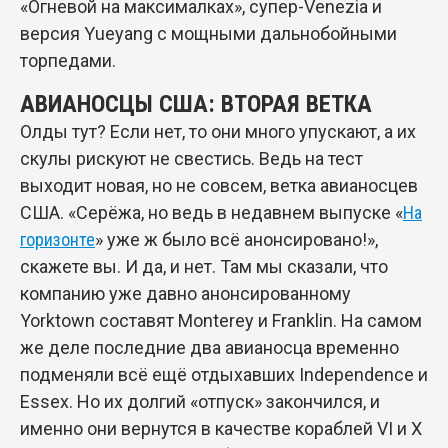
«Огневой на максималках», супер-Venezia и
версия Yueyang с мощными дальнобойными
торпедами.
АВИАНОСЦЫ США: ВТОРАЯ ВЕТКА
Олды тут? Если нет, то они много упускают, а их
скулы рискуют не свестись. Ведь на тест
выходит новая, но не совсем, ветка авианосцев
США. «Серёжа, но ведь в недавнем выпуске «
На
горизонте
» уже ж было всё анонсировано!»,
скажете вы. И да, и нет. Там мы сказали, что
компанию уже давно анонсированному
Yorktown составят Monterey и Franklin. На самом
же деле последние два авианосца временно
подменяли всё ещё отдыхавших Independence и
Essex. Но их долгий «отпуск» закончился, и
именно они вернутся в качестве кораблей VI и X