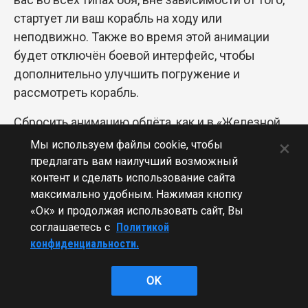
стартует ли ваш корабль на ходу или
неподвижно. Также во время этой анимации
будет отключён боевой интерфейс, чтобы
дополнительно улучшить погружение и
рассмотреть корабль.
Сбросить анимацию облёта, как и в «Железной
орде», можно будет движением мыши или
×
Мы используем файлы cookie, чтобы
нажатием любой клавиши. После сброса
предлагать вам наилучший возможный
анимации вернётся и интерфейс.
контент и сделать использование сайта
максимально удобным. Нажимая кнопку
Дрожание камеры
«Ок» и продолжая использовать сайт, Вы
соглашаетесь с
Политикой
Ещё одна особенность «Железной орды»,
конфиденциальности.
получившая положительные отзывы —
дрожание камеры. По-простому — «тряска»
OK
экрана. Напомним, в чём может быть её