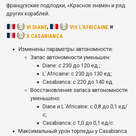
французские подлодки, «Красное знамя» и ряд
других кораблей.
,
и
VI DIANE
VIII L'AFRICAINE
X CASABIANCA
Изменены параметры автономности:
Запас автономности уменьшен:
Diane: с 230 до 120 ед.;
L`Africaine: с 230 до 130 ед;
Casabianca: с 220 до 140 ед.
Восстановление запаса автономности
уменьшено:
Diane и L`Africaine: с 0,8 до 0,1 ед/
с;
Casabianca: с 1,0 до 0,1 ед/с.
Максимальный урон торпеды у Casabianca