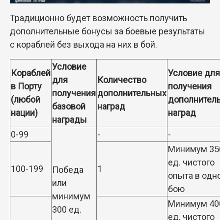
Традиционно будет возможность получить
дополнительные бонусы за боевые результаты
с кораблей без выхода на них в бой.
Условие
Кораблей
Условие для
для
Количество
в Порту
получения
получения
дополнительных
(любой
дополнител
базовой
наград
нации)
наград
награды
0-99
-
-
Минимум 35
ед. чистого
100-199
1
Победа
опыта в одн
или
бою
минимум
Минимум 40
300 ед.
ед. чистого