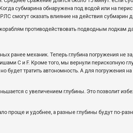
. Среднее сражение длится около 15 минут: если суб
Когда субмарина обнаружена под водой или на перис
и РЛС смогут оказать влияние на действия субмарин д
 кораблям противодействовать подводным лодкам д
х ранее механик. Теперь глубина погружения не зад
ишами C и F. Кроме того, мы вернули перископную гл
но будет тратить автономность. А для погружения н
ньшается с увеличением глубины. Это позволит избе
о проще и удобнее, а разные глубины будут по-разн