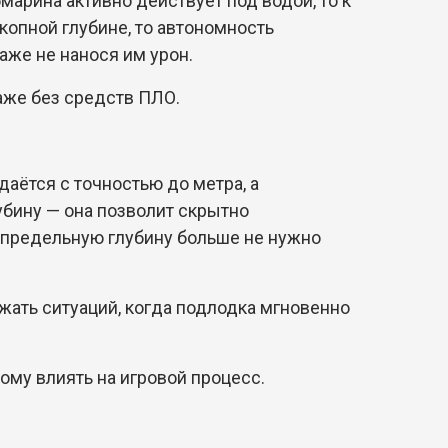
марина активно действует под водой, то к
копной глубине, то автономность
аже не нанося им урон.
аже без средств ПЛО.
аётся с точностью до метра, а
убину — она позволит скрытно
а предельную глубину больше не нужно
жать ситуаций, когда подлодка мгновенно
ому влиять на игровой процесс.