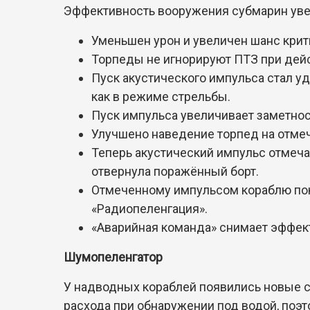
Эффективность вооружения субмарин увел
Уменьшен урон и увеличен шанс кри
Торпеды не игнорируют ПТЗ при дей
Пуск акустического импульса стал у
как в режиме стрельбы.
Пуск импульса увеличивает заметнос
Улучшено наведение торпед на отме
Теперь акустический импульс отмеча
отвернула поражённый борт.
Отмеченному импульсом кораблю пока
«Радиопеленгация».
«Аварийная команда» снимает эффект
Шумопеленгатор
У надводных кораблей появились новые с
расхода при обнаружении под водой, поэ