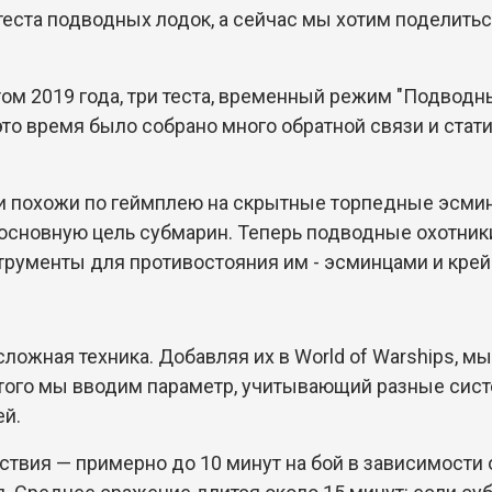
теста подводных лодок, а сейчас мы хотим поделить
ом 2019 года, три теста, временный режим "Подводны
 это время было собрано много обратной связи и стат
 похожи по геймплею на скрытные торпедные эсмин
 основную цель субмарин. Теперь подводные охотник
струменты для противостояния им - эсминцами и кре
ложная техника. Добавляя их в World of Warships, м
этого мы вводим параметр, учитывающий разные сис
ей.
твия — примерно до 10 минут на бой в зависимости о