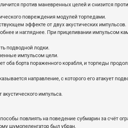
ичится против маневренных целей и снизится проти
тического повреждения модулей торпедами.
ствующем эффекте от двух акустических импульсов.
добнее и нагляднее. При прицеливании импульсом ка
ть подводной лодки.
ченные импульсом цели.
ет оба борта пораженного корабля, и торпеды продол
зывается направление, с которого его атакует подво
 акустического импульса.
пособы повлиять на поведение субмарин за счёт огр
тому шумопеленгатор был убран.