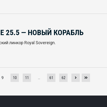
 25.5 — НОВЫЙ КОРАБЛЬ
кий линкор Royal Sovereign.
9
10
11
...
61
62